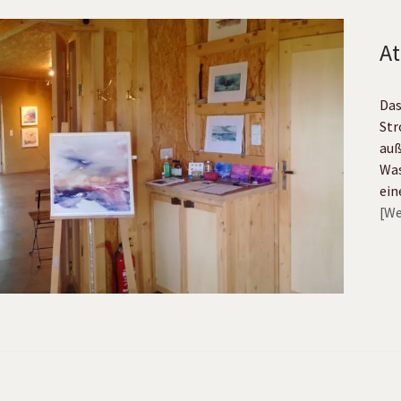
At
Das
Str
auß
Was
ein
We