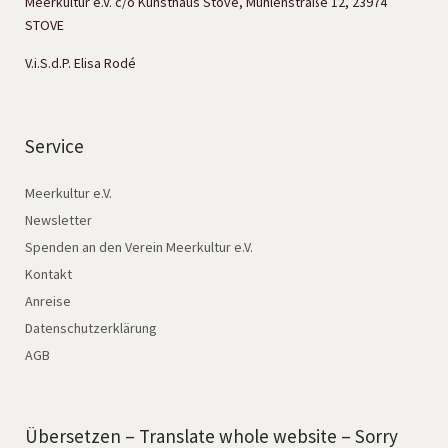
Meerkultur e.V. c/o Kunsthaus Stove, Mühlenstraße 12, 23974
STOVE
V.i.S.d.P. Elisa Rodé
Service
Meerkultur e.V.
Newsletter
Spenden an den Verein Meerkultur e.V.
Kontakt
Anreise
Datenschutzerklärung
AGB
Übersetzen – Translate whole website – Sorry