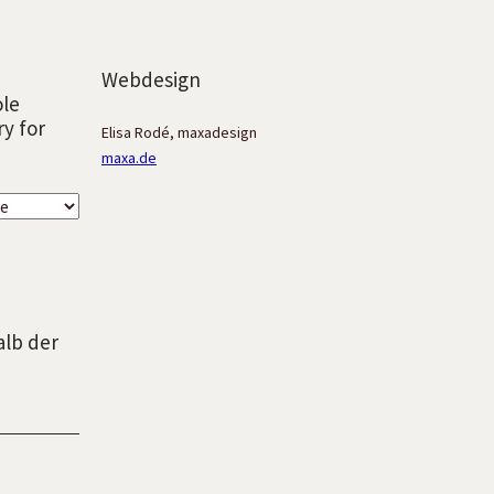
Webdesign
ole
ry for
Elisa Rodé, maxadesign
maxa.de
alb der