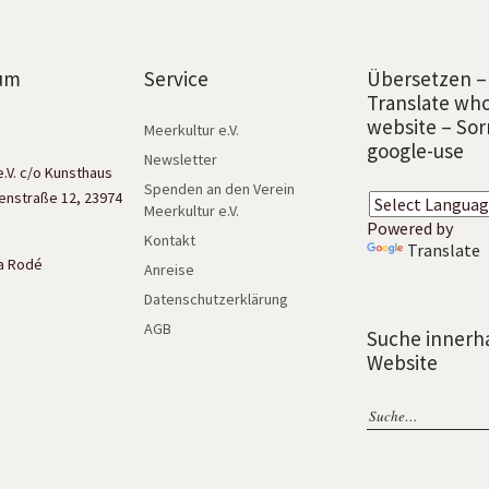
um
Service
Übersetzen –
Translate wh
website – Sor
Meerkultur e.V.
google-use
Newsletter
e.V. c/o Kunsthaus
Spenden an den Verein
enstraße 12, 23974
Meerkultur e.V.
Powered by
Kontakt
Translate
isa Rodé
Anreise
Datenschutzerklärung
AGB
Suche innerh
Website