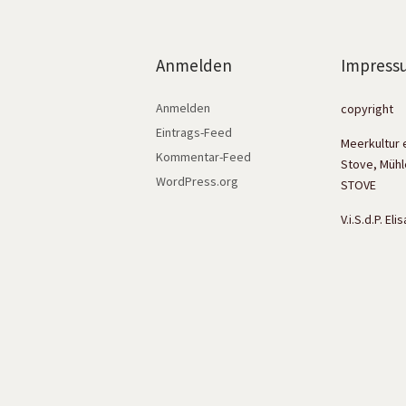
Anmelden
Impress
Anmelden
copyright
Eintrags-Feed
Meerkultur 
Kommentar-Feed
Stove, Mühl
WordPress.org
STOVE
V.i.S.d.P. El