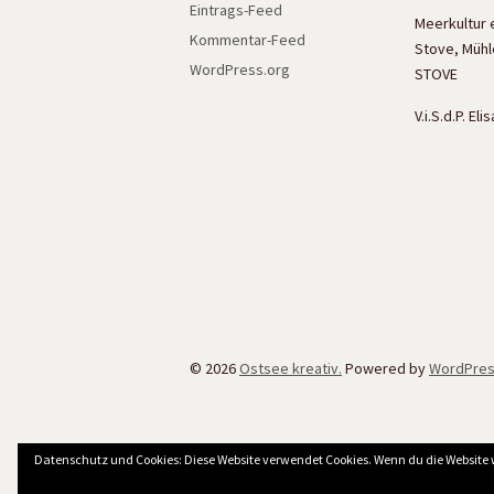
Eintrags-Feed
Meerkultur 
Kommentar-Feed
Stove, Mühl
WordPress.org
STOVE
V.i.S.d.P. El
© 2026
Ostsee kreativ.
Powered by
WordPre
Datenschutz und Cookies: Diese Website verwendet Cookies. Wenn du die Website 