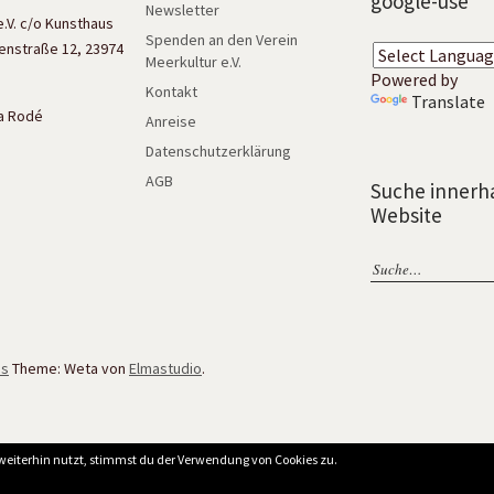
google-use
Newsletter
e.V. c/o Kunsthaus
Spenden an den Verein
enstraße 12, 23974
Meerkultur e.V.
Powered by
Kontakt
Translate
isa Rodé
Anreise
Datenschutzerklärung
AGB
Suche innerh
Website
ss
Theme: Weta von
Elmastudio
.
weiterhin nutzt, stimmst du der Verwendung von Cookies zu.