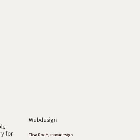
Webdesign
ole
ry for
Elisa Rodé, maxadesign