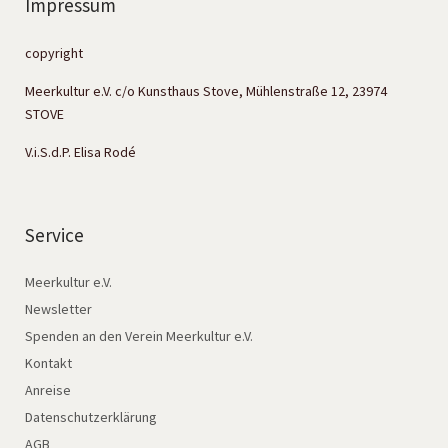
Impressum
copyright
Meerkultur e.V. c/o Kunsthaus Stove, Mühlenstraße 12, 23974
STOVE
V.i.S.d.P. Elisa Rodé
Service
Meerkultur e.V.
Newsletter
Spenden an den Verein Meerkultur e.V.
Kontakt
Anreise
Datenschutzerklärung
AGB