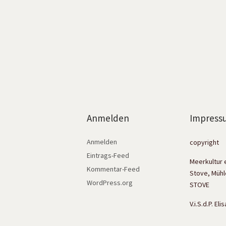
Anmelden
Impress
Anmelden
copyright
Eintrags-Feed
Meerkultur 
Kommentar-Feed
Stove, Mühl
WordPress.org
STOVE
V.i.S.d.P. El