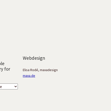
Webdesign
ole
ry for
Elisa Rodé, maxadesign
maxa.de