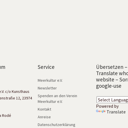
um
Service
Übersetzen –
Translate wh
website – Sor
Meerkultur e.V.
google-use
Newsletter
e.V. c/o Kunsthaus
Spenden an den Verein
enstraße 12, 23974
Meerkultur e.V.
Powered by
Kontakt
Translate
isa Rodé
Anreise
Datenschutzerklärung