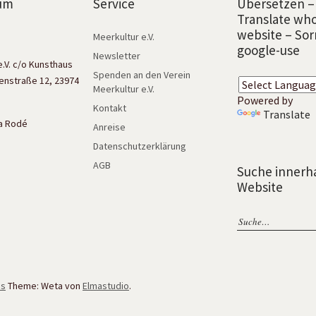
um
Service
Übersetzen –
Translate wh
website – Sor
Meerkultur e.V.
google-use
Newsletter
e.V. c/o Kunsthaus
Spenden an den Verein
enstraße 12, 23974
Meerkultur e.V.
Powered by
Kontakt
Translate
isa Rodé
Anreise
Datenschutzerklärung
AGB
Suche innerh
Website
ss
Theme: Weta von
Elmastudio
.