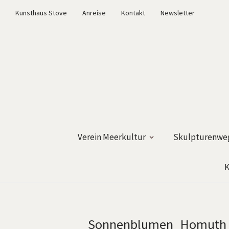
Kunsthaus Stove
Anreise
Kontakt
Newsletter
Verein Meerkultur
Skulpturenweg
K
Sonnenblumen_Homuth