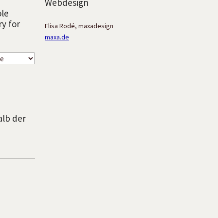
Webdesign
ole
ry for
Elisa Rodé, maxadesign
maxa.de
alb der