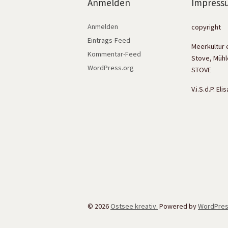
Anmelden
Impress
Anmelden
copyright
Eintrags-Feed
Meerkultur 
Kommentar-Feed
Stove, Mühl
WordPress.org
STOVE
V.i.S.d.P. El
© 2026
Ostsee kreativ.
Powered by
WordPre