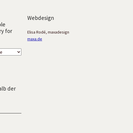
Webdesign
ole
ry for
Elisa Rodé, maxadesign
maxa.de
alb der