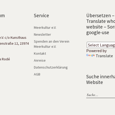
um
Service
Übersetzen –
Translate wh
website – Sor
Meerkultur e.V.
google-use
Newsletter
e.V. c/o Kunsthaus
Spenden an den Verein
enstraße 12, 23974
Meerkultur e.V.
Powered by
Kontakt
Translate
isa Rodé
Anreise
Datenschutzerklärung
AGB
Suche innerh
Website