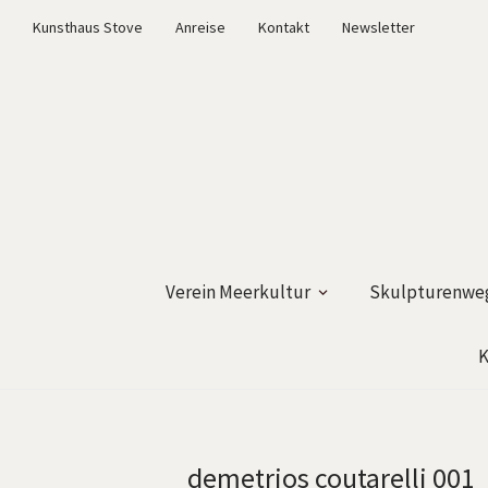
Kunsthaus Stove
Anreise
Kontakt
Newsletter
Verein Meerkultur
Skulpturenweg
K
demetrios coutarelli 001