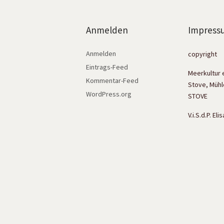
Anmelden
Impress
Anmelden
copyright
Eintrags-Feed
Meerkultur 
Kommentar-Feed
Stove, Mühl
WordPress.org
STOVE
V.i.S.d.P. El