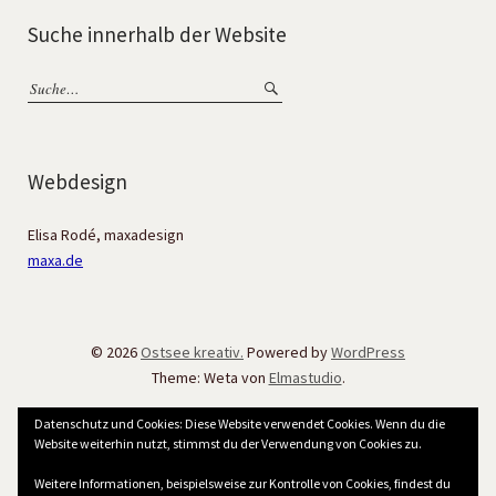
Suche innerhalb der Website
Webdesign
Elisa Rodé, maxadesign
maxa.de
© 2026
Ostsee kreativ.
Powered by
WordPress
Theme: Weta von
Elmastudio
.
Datenschutz und Cookies: Diese Website verwendet Cookies. Wenn du die
Website weiterhin nutzt, stimmst du der Verwendung von Cookies zu.
Weitere Informationen, beispielsweise zur Kontrolle von Cookies, findest du