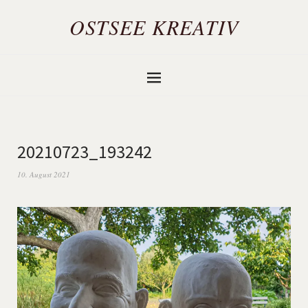
OSTSEE KREATIV
20210723_193242
10. August 2021