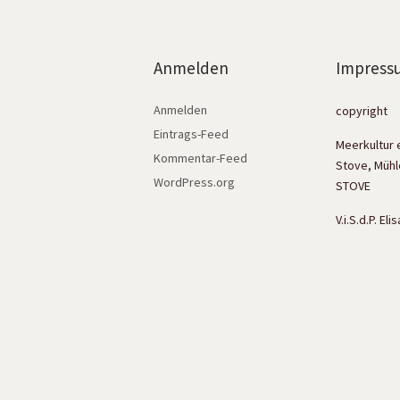
Anmelden
Impress
Anmelden
copyright
Eintrags-Feed
Meerkultur 
Kommentar-Feed
Stove, Mühl
WordPress.org
STOVE
V.i.S.d.P. El