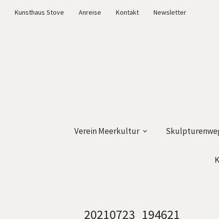
Kunsthaus Stove
Anreise
Kontakt
Newsletter
Verein Meerkultur
Skulpturenweg
K
20210723_194621