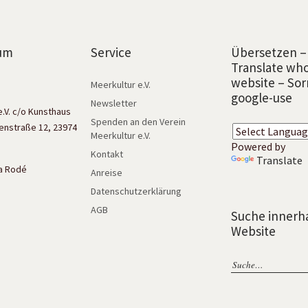
um
Service
Übersetzen –
Translate wh
website – Sor
Meerkultur e.V.
google-use
Newsletter
e.V. c/o Kunsthaus
Spenden an den Verein
enstraße 12, 23974
Meerkultur e.V.
Powered by
Kontakt
Translate
isa Rodé
Anreise
Datenschutzerklärung
AGB
Suche innerh
Website