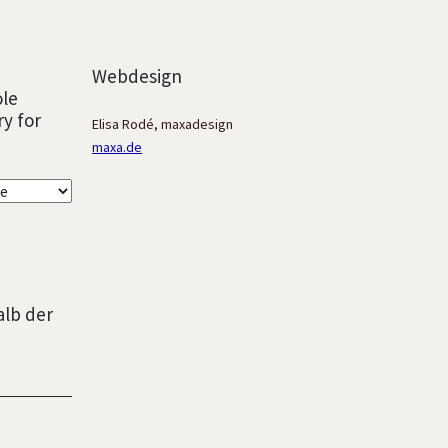
Webdesign
ole
ry for
Elisa Rodé, maxadesign
maxa.de
alb der