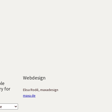
Webdesign
ole
ry for
Elisa Rodé, maxadesign
maxa.de