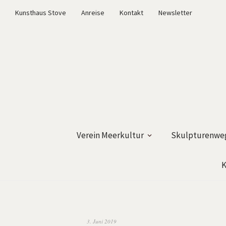
Kunsthaus Stove
Anreise
Kontakt
Newsletter
Verein Meerkultur
Skulpturenweg
K
3. Juni 2019