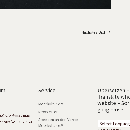
Nächstes Bild
um
Service
Übersetzen –
Translate wh
website – Sor
Meerkultur e.V.
google-use
Newsletter
e.V. c/o Kunsthaus
Spenden an den Verein
enstraße 12, 23974
Meerkultur e.V.