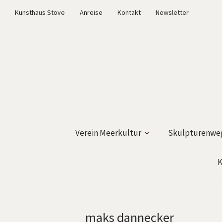
Kunsthaus Stove
Anreise
Kontakt
Newsletter
Verein Meerkultur
Skulpturenweg
K
maks dannecker