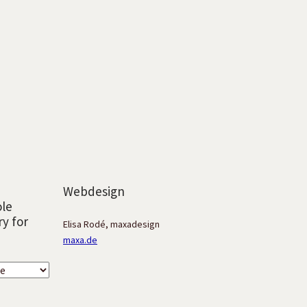
Webdesign
ole
ry for
Elisa Rodé, maxadesign
maxa.de