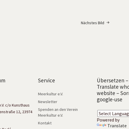
Nächstes Bild
um
Service
Übersetzen –
Translate wh
website – Sor
Meerkultur e.V.
google-use
Newsletter
e.V. c/o Kunsthaus
Spenden an den Verein
enstraße 12, 23974
Meerkultur e.V.
Powered by
Kontakt
Translate