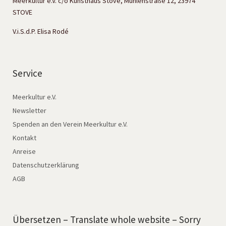
Meerkultur e.V. c/o Kunsthaus Stove, Mühlenstraße 12, 23974
STOVE
V.i.S.d.P. Elisa Rodé
Service
Meerkultur e.V.
Newsletter
Spenden an den Verein Meerkultur e.V.
Kontakt
Anreise
Datenschutzerklärung
AGB
Übersetzen – Translate whole website – Sorry