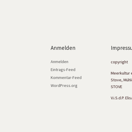
Anmelden
Impress
Anmelden
copyright
Eintrags-Feed
Meerkultur 
Kommentar-Feed
Stove, Mühl
WordPress.org
STOVE
V.i.S.d.P. El