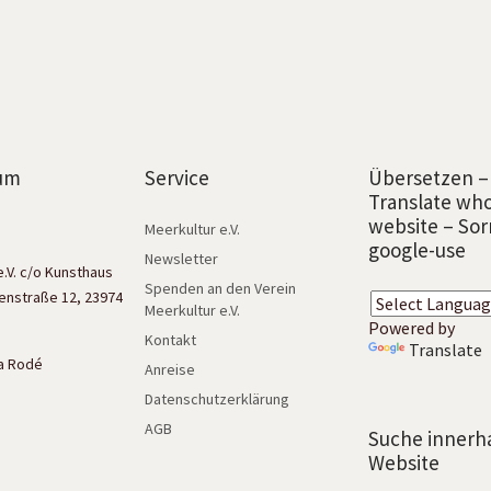
um
Service
Übersetzen –
Translate wh
website – Sor
Meerkultur e.V.
google-use
Newsletter
e.V. c/o Kunsthaus
Spenden an den Verein
enstraße 12, 23974
Meerkultur e.V.
Powered by
Kontakt
Translate
isa Rodé
Anreise
Datenschutzerklärung
AGB
Suche innerh
Website