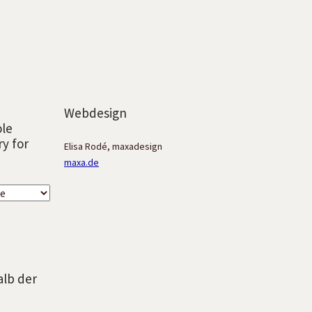
Webdesign
ole
ry for
Elisa Rodé, maxadesign
maxa.de
alb der