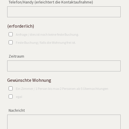
Telefon/Handy (erleichtert die Kontaktaufnahme)
(erforderlich)
Anfrage / dies ist noch keine feste Buchung.
Feste Buchung / falls die Wohnung frei ist.
Zeitraum
Gewünschte Wohnung
Ein Zimmer / 1 Person bis max 2 Personen ab 5 Übernachtungen
egal
Nachricht