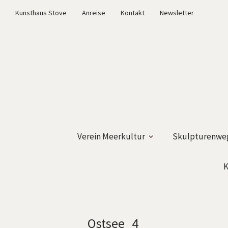
Kunsthaus Stove
Anreise
Kontakt
Newsletter
Verein Meerkultur
Skulpturenweg
K
Ostsee_4