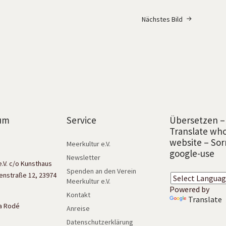
Nächstes Bild
um
Service
Übersetzen –
Translate wh
website – Sor
Meerkultur e.V.
google-use
Newsletter
e.V. c/o Kunsthaus
Spenden an den Verein
enstraße 12, 23974
Meerkultur e.V.
Powered by
Kontakt
Translate
isa Rodé
Anreise
Datenschutzerklärung