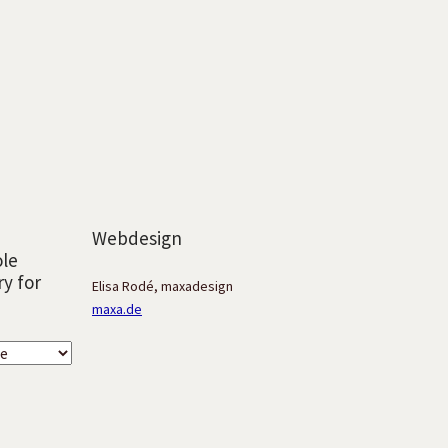
Webdesign
ole
ry for
Elisa Rodé, maxadesign
maxa.de