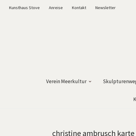
Kunsthaus Stove
Anreise
Kontakt
Newsletter
Verein Meerkultur
Skulpturenweg
K
christine ambrusch karte