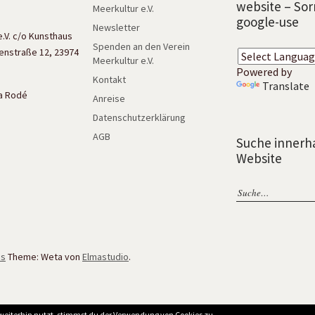
website – Sor
Meerkultur e.V.
google-use
Newsletter
e.V. c/o Kunsthaus
Spenden an den Verein
enstraße 12, 23974
Meerkultur e.V.
Powered by
Kontakt
Translate
isa Rodé
Anreise
Datenschutzerklärung
AGB
Suche innerh
Website
ss
Theme: Weta von
Elmastudio
.