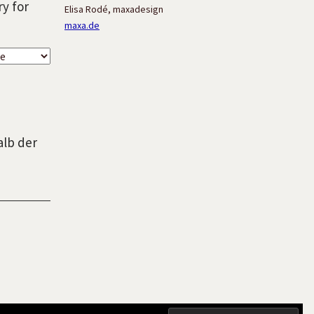
ry for
Elisa Rodé, maxadesign
maxa.de
alb der