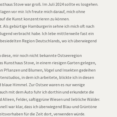
sthaus Stove war groß. Im Juli 2024 sollte es losgehen.
lagen vor mir. Ich freute mich darauf, mich ohne
uf die Kunst konzentrieren zu können.
rt. Als gebürtige Hamburgerin sehne ich mich oft nach
ugend verbracht habe. Ich lebe mittlerweile fast ein
t besiedelten Region Deutschlands, wo ich überwiegend
ch diese, mir noch nicht bekannte Ostseeregion
Das Kunsthaus Stove, in einem riesigen Garten gelegen,
t an Pflanzen und Blumen, Vögel und Insekten gedeihen
tenstudios, in dem ich arbeitete, blickte ich in diesen
d blaue Himmel. Zur Ostsee waren es nur wenige
auch mit dem Auto fuhr ich dorthin und erkundete die
een, Felder, saftiggrüne Wiesen und liebliche Wälder.
nell war klar, dass ich überwiegend Blau-und Grüntöne
eitsvorhaben für die Zeit dort, verwenden würde.