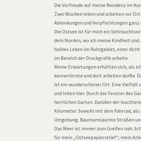
Die Vorfreude auf meine Residenz im Kun
Zwei Wochen leben und arbeiten vor Ort 
Ablenkungen und Verpflichtungen ganz a
Die Ostsee ist für mich ein Sehnsuchtso
dem Norden, wo ich meine Kindheit und J
halbes Leben im Ruhrgebiet, einer dich
im Bereich der Druckgrafik arbeite.
Meine Erwartungen erfüllten sich, als i
kennerlernte und dort arbeiten durfte. 
ist ein wunderschöner Ort. Eine Vielfal
und leben hier. Durch das Fenster des Gar
herrlichen Garten. Darüber der leuchten
Kilometer. Sowohl mit dem Fahrrad, als 
Umgebung. Baumumsäumte Straßen und All
Das Meer ist immer zum Greifen nah. Sch
für mein „Ostseepapierrelief“, mein Arb