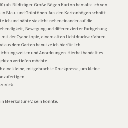
60) als Bildträger. Große Bögen Karton bemalte ich von
n in Blau- und Grüntönen. Aus den Kartonbögen schnitt
te ich und nähte sie dicht nebeneinander auf die
 Lebendigkeit, Bewegung und differenzierter Farbgebung.
 mit der Cyanotopie, einem alten Lichtdruckverfahren.
 aus dem Garten benutze ich hierfür. Ich
elichtungszeiten und Anordnungen. Hierbei handelt es
ojekten vertiefen möchte.
h eine kleine, mitgebrachte Druckpresse, um kleine
anzufertigen.
 zurück.
in Meerkultur e.V. sein konnte.