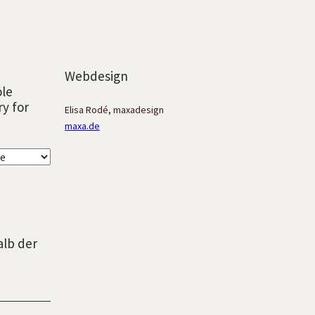
Webdesign
ole
ry for
Elisa Rodé, maxadesign
maxa.de
alb der