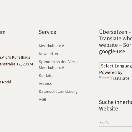
um
Service
Übersetzen –
Translate wh
website – Sor
Meerkultur e.V.
google-use
Newsletter
e.V. c/o Kunsthaus
Spenden an den Verein
enstraße 12, 23974
Meerkultur e.V.
Powered by
Kontakt
Translate
isa Rodé
Anreise
Datenschutzerklärung
AGB
Suche innerh
Website