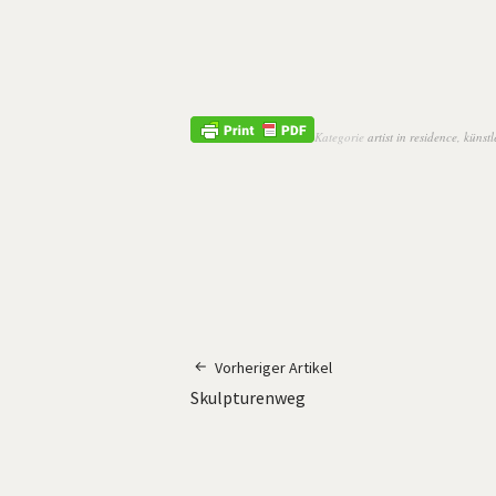
Kategorie
artist in residence
,
künstl
Vorheriger Artikel
Skulpturenweg