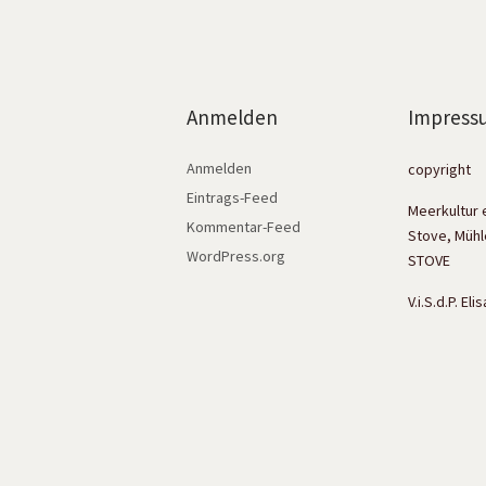
Anmelden
Impress
Anmelden
copyright
Eintrags-Feed
Meerkultur 
Kommentar-Feed
Stove, Mühl
WordPress.org
STOVE
V.i.S.d.P. El