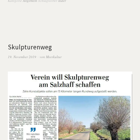
Kategorie
Allgemein
Schlagwörter
slider
Skulpturenweg
19. November 2019
von
Meerkultur